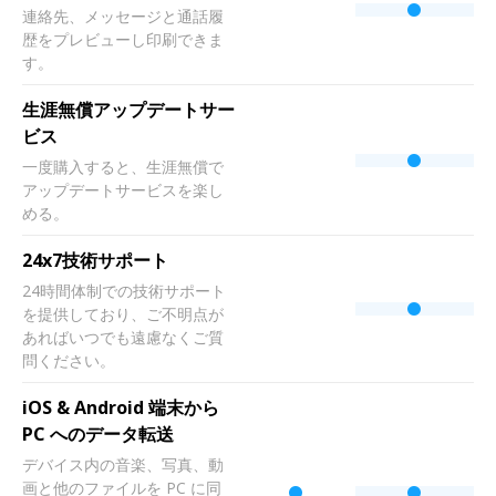
連絡先、メッセージと通話履
歴をプレビューし印刷できま
す。
生涯無償アップデートサー
ビス
一度購入すると、生涯無償で
アップデートサービスを楽し
める。
24x7技術サポート
24時間体制での技術サポート
を提供しており、ご不明点が
あればいつでも遠慮なくご質
問ください。
iOS & Android 端末から
PC へのデータ転送
デバイス内の音楽、写真、動
画と他のファイルを PC に同