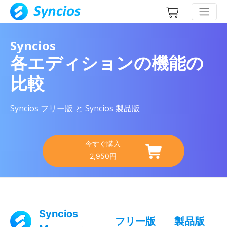
Syncios
各エディションの機能の
比較
Syncios フリー版 と Syncios 製品版
今すぐ購入
2,950円
Syncios
フリー版
製品版